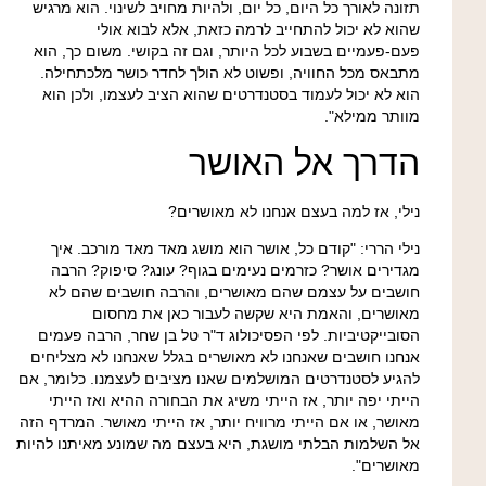
תזונה לאורך כל היום, כל יום, ולהיות מחויב לשינוי. הוא מרגיש
שהוא לא יכול להתחייב לרמה כזאת, אלא לבוא אולי
פעם-פעמיים בשבוע לכל היותר, וגם זה בקושי. משום כך, הוא
מתבאס מכל החוויה, ופשוט לא הולך לחדר כושר מלכתחילה.
הוא לא יכול לעמוד בסטנדרטים שהוא הציב לעצמו, ולכן הוא
מוותר ממילא".
הדרך אל האושר
נילי, אז למה בעצם אנחנו לא מאושרים?
נילי הררי
: "קודם כל, אושר הוא מושג מאד מאד מורכב. איך
מגדירים אושר? כזרמים נעימים בגוף? עונג? סיפוק? הרבה
חושבים על עצמם שהם מאושרים, והרבה חושבים שהם לא
מאושרים, והאמת היא שקשה לעבור כאן את מחסום
הסובייקטיביות. לפי הפסיכולוג ד"ר טל בן שחר, הרבה פעמים
אנחנו חושבים שאנחנו לא מאושרים בגלל שאנחנו לא מצליחים
להגיע לסטנדרטים המושלמים שאנו מציבים לעצמנו. כלומר, אם
הייתי יפה יותר, אז הייתי משיג את הבחורה ההיא ואז הייתי
מאושר, או אם הייתי מרוויח יותר, אז הייתי מאושר. המרדף הזה
אל השלמות הבלתי מושגת, היא בעצם מה שמונע מאיתנו להיות
מאושרים".